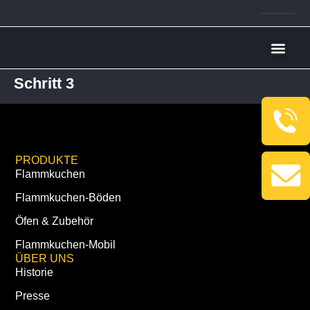
Mo–Do 09:00–17:00 Uhr · Fr 09:00–18:00 Uhr · Sa, So & Feiertage 09:00–11:00 Uhr
Für unsere K
Schritt 3
PRODUKTE
Flammkuchen
Flammkuchen-Böden
Öfen & Zubehör
Flammkuchen-Mobil
ÜBER UNS
Historie
Presse