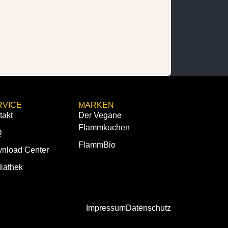
RVICE
MARKEN
takt
Der Vegane
Flammkuchen
Q
FlammBio
nload Center
iathek
Impressum
Datenschutz