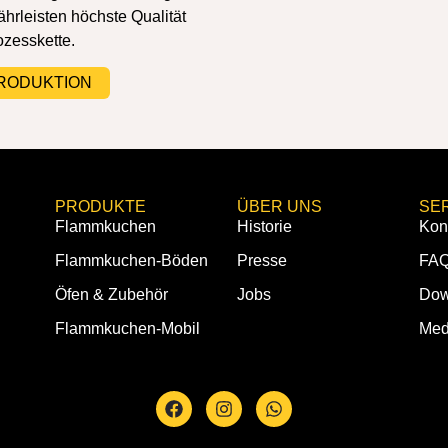
hrleisten höchste Qualität
ozesskette.
RODUKTION
PRODUKTE
ÜBER UNS
SE
Flammkuchen
Historie
Kon
Flammkuchen-Böden
Presse
FA
Öfen & Zubehör
Jobs
Dow
Flammkuchen-Mobil
Med