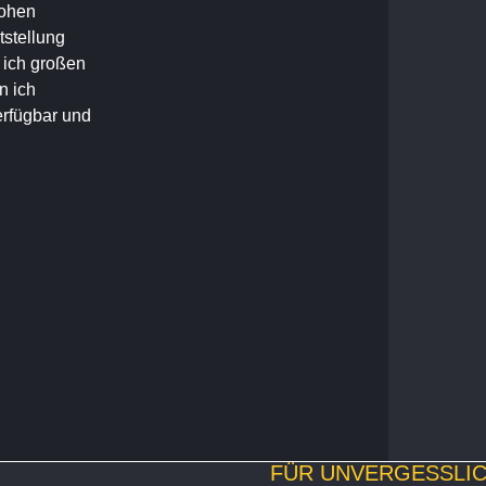
hohen
tstellung
e ich großen
n ich
erfügbar und
FÜR UNVERGESSL